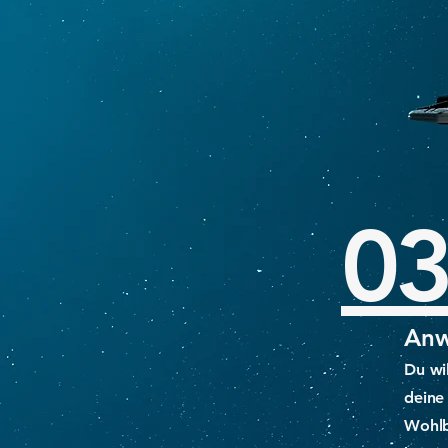
0
Anw
Du wil
deine
Wohlb