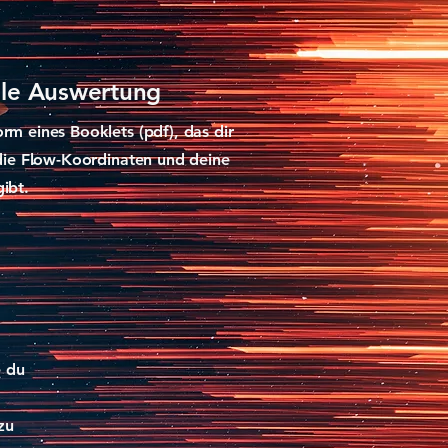
elle Auswertung
rm eines Booklets (pdf), das dir
 die Flow-Koordinaten und deine
gibt.
e du
zu