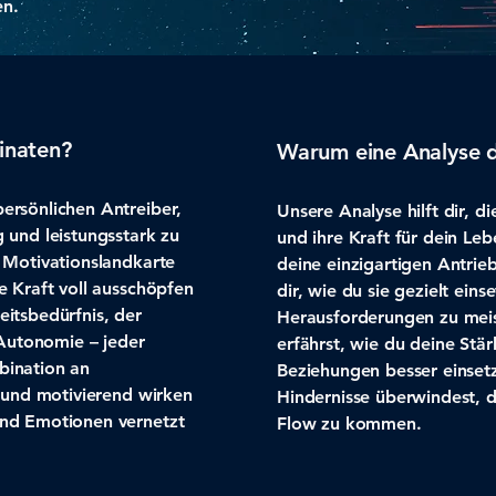
en.
inaten?
Warum eine Analyse d
ersönlichen Antreiber,
Unsere Analyse hilft dir, d
 und leistungsstark zu
und ihre Kraft für dein Le
e Motivationslandkarte
deine einzigartigen Antrie
e Kraft voll ausschöpfen
dir, wie du sie gezielt ein
eitsbedürfnis, der
Herausforderungen zu meist
Autonomie – jeder
erfährst, wie du deine Stär
bination an
Beziehungen besser einset
d und motivierend wirken
Hindernisse überwindest, d
und Emotionen vernetzt
Flow zu kommen.