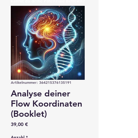
kannst du deine Potenziale befreien?
Erkenne dich selbst auf einer neuen
Ebene – wissenschaftlich fundiert,
individuell ausgewertet und klar
aufbereitet.
Artikelnummer: 364215376135191
Analyse deiner
Flow Koordinaten
(Booklet)
Preis
39,00 €
Anzahl
*