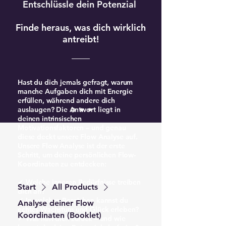
Entschlüssle dein Potenzial
Finde heraus, was dich wirklich
antreibt!
Hast du dich jemals gefragt, warum
manche Aufgaben dich mit Energie
erfüllen, während andere dich
auslaugen? Die Antwort liegt in
deinen intrinsischen
Motivationsfaktoren – und genau
diese deckt unsere Flow Analyse auf.
Unsere Flow Analyse ist der erste
Schritt, um deine persönlichen Flow-
Koordinaten zu entdecken:
✔ Welche inneren Bedürfnisse treiben
Start
All Products
dich an?
✔ In welchen Bereichen kannst du
Analyse deiner Flow
echtes Wachstum und Glück erleben?
Koordinaten (Booklet)
✔ Was hält dich zurück – und wie