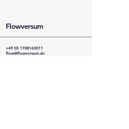
Flowversum
+49 (0) 1708163011
flow@flowversum.de
Heidekamp 4, Husum, Germany
Bleib in Kontakt